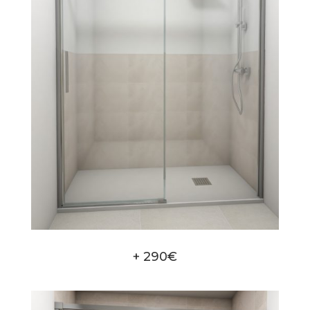
+ 290€