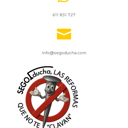
611 831 727

info@segoducha.com